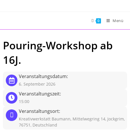
Zum
Inhalt
springen
Menü
0
Pouring-Workshop ab
16J.
8
Veranstaltungsdatum:
6. September 2026
Veranstaltungszeit:
15:00
Veranstaltungsort:
Kreativwerkstatt Baumann, Mittelwegring 14, Jockgrim,
76751, Deutschland