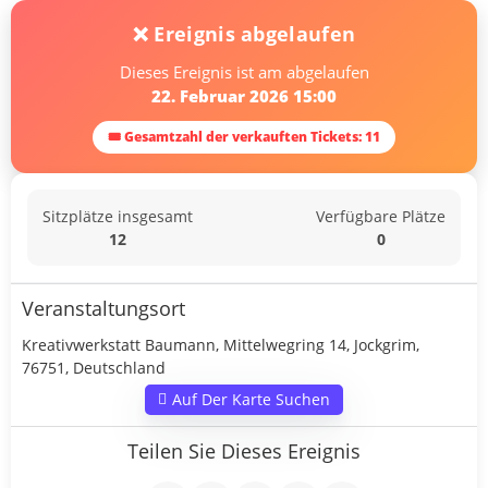
❌ Ereignis abgelaufen
Dieses Ereignis ist am abgelaufen
22. Februar 2026 15:00
🎟 Gesamtzahl der verkauften Tickets: 11
Sitzplätze insgesamt
Verfügbare Plätze
12
0
Veranstaltungsort
Kreativwerkstatt Baumann, Mittelwegring 14, Jockgrim,
76751, Deutschland
Auf Der Karte Suchen
Teilen Sie Dieses Ereignis