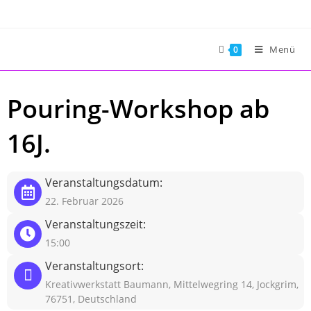
Zum
Inhalt
springen
Menü
0
Pouring-Workshop ab
16J.
4
Veranstaltungsdatum:
22. Februar 2026
Veranstaltungszeit:
15:00
Veranstaltungsort:
Kreativwerkstatt Baumann, Mittelwegring 14, Jockgrim,
76751, Deutschland