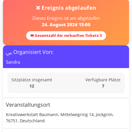
❌ Ereignis abgelaufen
Dieses Ereignis ist am abgelaufen
24. August 2024 15:00
🎟 Gesamtzahl der verkauften Tickets: 5
Organisiert Von:
Sandra
Sitzplätze insgesamt
Verfügbare Plätze
12
7
Veranstaltungsort
Kreativwerkstatt Baumann, Mittelwegring 14, Jockgrim,
76751, Deutschland