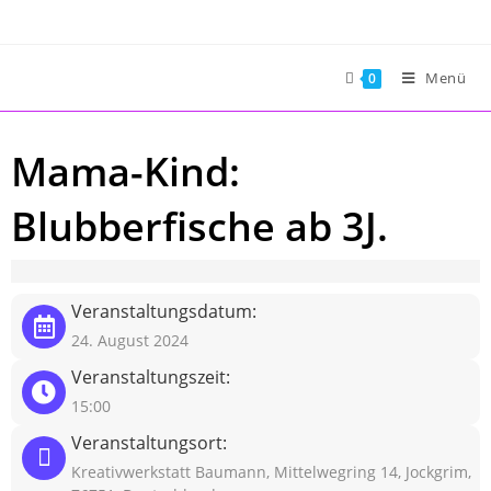
Zum
Inhalt
springen
Menü
0
Mama-Kind:
Blubberfische ab 3J.
Veranstaltungsdatum:
24. August 2024
Veranstaltungszeit:
15:00
Veranstaltungsort:
Kreativwerkstatt Baumann, Mittelwegring 14, Jockgrim,