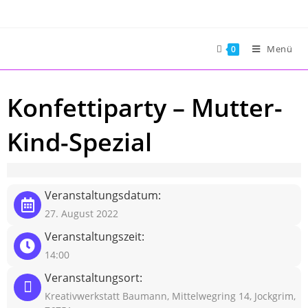
Zum
Inhalt
springen
Menü
0
Konfettiparty – Mutter-
Kind-Spezial
Veranstaltungsdatum:
27. August 2022
Veranstaltungszeit:
14:00
Veranstaltungsort:
Kreativwerkstatt Baumann, Mittelwegring 14, Jockgrim,