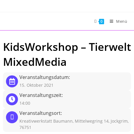
Zum
Inhalt
springen
Menü
0
KidsWorkshop – Tierwelt
MixedMedia
Veranstaltungsdatum:
15. Oktober 2021
Veranstaltungszeit:
14:00
Veranstaltungsort:
Kreativwerkstatt Baumann, Mittelwegring 14, Jockgrim,
76751