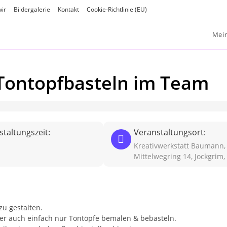
wir
Bildergalerie
Kontakt
Cookie-Richtlinie (EU)
Mei
 Tontopfbasteln im Team
taltungszeit:
Veranstaltungsort:
Kreativwerkstatt Baumann,
Mittelwegring 14, Jockgrim,
zu gestalten.
er auch einfach nur Tontöpfe bemalen & bebasteln.