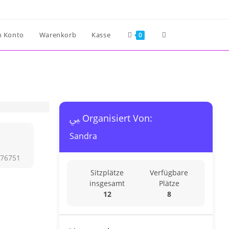
Website-
n Konto
Warenkorb
Kasse
0
Suche
umschalten
Organisiert Von:
Sandra
 76751
Sitzplätze
Verfügbare
insgesamt
Plätze
12
8