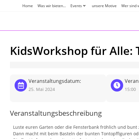
Zum
Home
Was wir bieten…
Events
unsere Motive
Wer sind 
Inhalt
springen
KidsWorkshop für Alle:
Veranstaltungsdatum:
Verans
25. Mai 2024
15:00
Veranstaltungsbeschreibung
Luste euren Garten oder die Fensterbank fröhlich und bunt 
Dann macht mit beim Basteln der bunten Tontopffiguren od