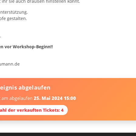
 ihr sie auch draußen hinstellen könnt.
Unterstützung.
pfe gestalten.
.
en vor Workshop-Beginn!!
aumann.de
reignis abgelaufen
st am abgelaufen
25. Mai 2024 15:00
ahl der verkauften Tickets: 4