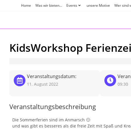
Zum
Home
Was wir bieten…
Events
unsere Motive
Wer sind 
Inhalt
springen
KidsWorkshop Ferienzei
Veranstaltungsdatum:
Verans
11. August 2022
09:30
Veranstaltungsbeschreibung
Die Sommerferien sind im Anmarsch 🙂
und was gibt es besseres als die freie Zeit mit Spaß und Krea