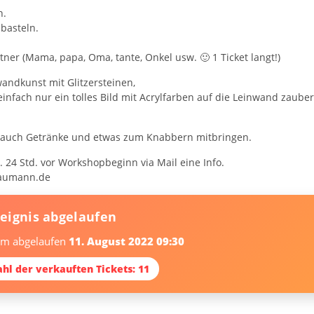
n.
basteln.
tner (Mama, papa, Oma, tante, Onkel usw. 🙂 1 Ticket langt!)
andkunst mit Glitzersteinen,
fach nur ein tolles Bild mit Acrylfarben auf die Leinwand zauber
er auch Getränke und etwas zum Knabbern mitbringen.
24 Std. vor Workshopbeginn via Mail eine Info.
-baumann.de
reignis abgelaufen
 am abgelaufen
11. August 2022 09:30
hl der verkauften Tickets: 11