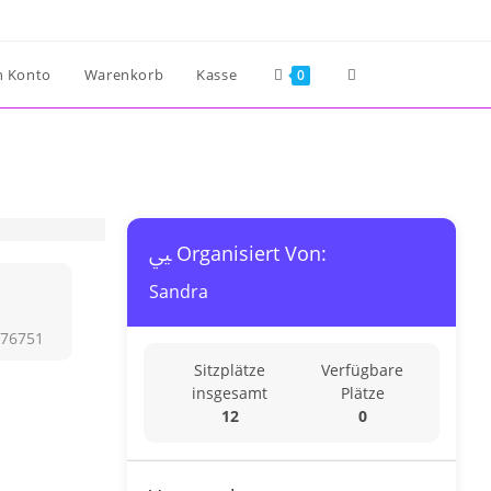
Website-
n Konto
Warenkorb
Kasse
0
Suche
umschalten
Organisiert Von:
Sandra
 76751
Sitzplätze
Verfügbare
insgesamt
Plätze
12
0