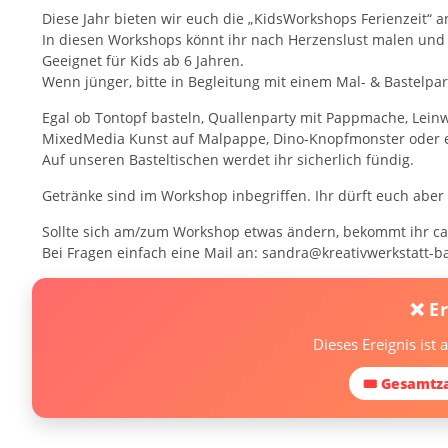
Diese Jahr bieten wir euch die „KidsWorkshops Ferienzeit“ a
In diesen Workshops könnt ihr nach Herzenslust malen und 
Geeignet für Kids ab 6 Jahren.
Wenn jünger, bitte in Begleitung mit einem Mal- & Bastelpar
Egal ob Tontopf basteln, Quallenparty mit Pappmache, Leinw
MixedMedia Kunst auf Malpappe, Dino-Knopfmonster oder ein
Auf unseren Basteltischen werdet ihr sicherlich fündig.
Getränke sind im Workshop inbegriffen. Ihr dürft euch ab
Sollte sich am/zum Workshop etwas ändern, bekommt ihr ca. 
Bei Fragen einfach eine Mail an: sandra@kreativwerkstatt
❌ E
Dieses Ereignis ist
🎟 Gesamtza