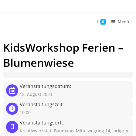
Zum
Inhalt
springen
Menü
0
KidsWorkshop Ferien –
Blumenwiese
Veranstaltungsdatum:
18. August 2023
Veranstaltungszeit:
10:00
Veranstaltungsort:
Kreativwerkstatt Baumann, Mittelwegring 14, Jockgrim,