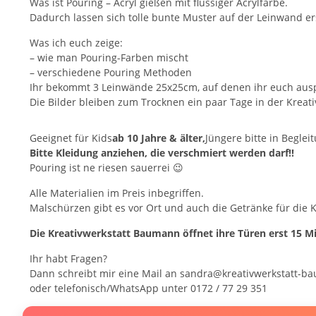
Was ist Pouring – Acryl gießen mit flüssiger Acrylfarbe.
Dadurch lassen sich tolle bunte Muster auf der Leinwand ers
Was ich euch zeige:
– wie man Pouring-Farben mischt
– verschiedene Pouring Methoden
Ihr bekommt 3 Leinwände 25x25cm, auf denen ihr euch aus
Die Bilder bleiben zum Trocknen ein paar Tage in der Kreat
Geeignet für Kids
ab 10 Jahre & älter,
Jüngere bitte in Beglei
Bitte Kleidung anziehen, die verschmiert werden darf!!
Pouring ist ne riesen sauerrei 😉
Alle Materialien im Preis inbegriffen.
Malschürzen gibt es vor Ort und auch die Getränke für die Ki
Die Kreativwerkstatt Baumann öffnet ihre Türen erst 15 
Ihr habt Fragen?
Dann schreibt mir eine Mail an sandra@kreativwerkstatt-b
oder telefonisch/WhatsApp unter 0172 / 77 29 351