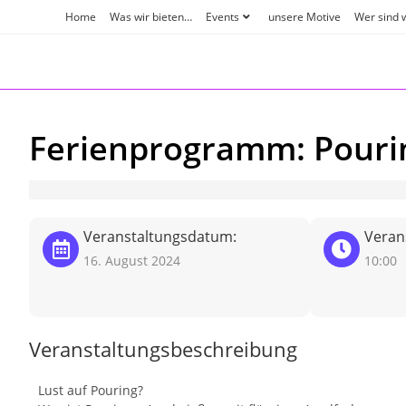
Zum
Home
Was wir bieten…
Events
unsere Motive
Wer sind 
Inhalt
springen
Ferienprogramm: Pourin
Veranstaltungsdatum:
Verans
16. August 2024
10:00
Veranstaltungsbeschreibung
Lust auf Pouring?