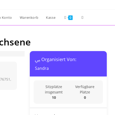
Website-
n Konto
Warenkorb
Kasse
0
Suche
achsene
umschalten
Organisiert Von:
Sandra
 76751,
Sitzplätze
Verfügbare
insgesamt
Plätze
10
0