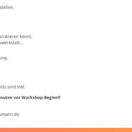
tellen.
probieren könnt.
ivwerkstatt…
tung.
ds sind inkl.
Minuten vor Workshop-Beginn!!
aumann.de