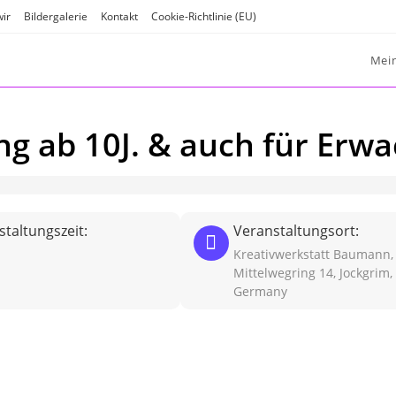
wir
Bildergalerie
Kontakt
Cookie-Richtlinie (EU)
Mei
g ab 10J. & auch für Erw
taltungszeit:
Veranstaltungsort:
Kreativwerkstatt Baumann,
Mittelwegring 14, Jockgrim,
Germany